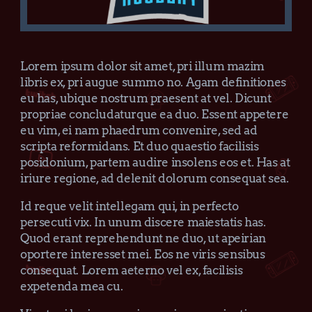
Lorem ipsum dolor sit amet, pri illum mazim
libris ex, pri augue summo no. Agam definitiones
eu has, ubique nostrum praesent at vel. Dicunt
propriae concludaturque ea duo. Essent appetere
eu vim, ei nam phaedrum convenire, sed ad
scripta reformidans. Et duo quaestio facilisis
posidonium, partem audire insolens eos et. Has at
iriure regione, ad delenit dolorum consequat sea.
Id reque velit intellegam qui, in perfecto
persecuti vix. In unum discere maiestatis has.
Quod erant reprehendunt ne duo, ut apeirian
oportere interesset mei. Eos ne viris sensibus
consequat. Lorem aeterno vel ex, facilisis
expetenda mea cu.