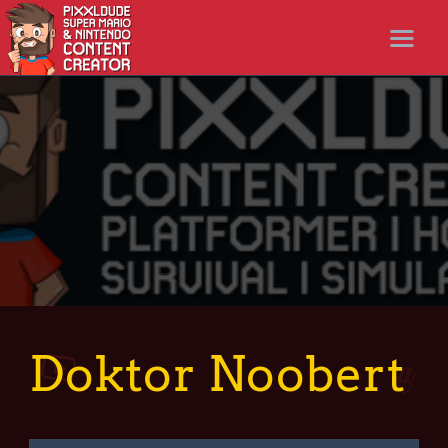
STARTSEITE
NEWS
STREAMS
LET’S PLAYS
NICER SHOP
FOLLOW ME
DISCORD
Doktor Noobert