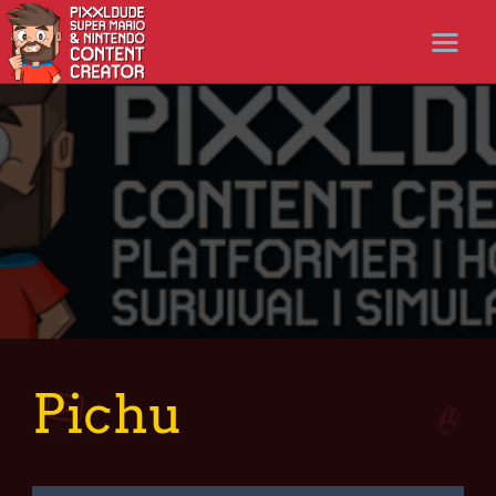
STARTSEITE
NEWS
STREAMS
LET’S PLAYS
NICER SHOP
FOLLOW ME
DISCORD
Pichu