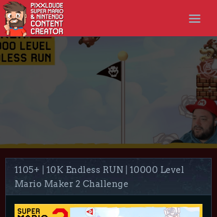
STARTSEITE
NEWS
STREAMS
LET’S PLAYS
NICER SHOP
FOLLOW ME
DISCORD
1105+ | 10K Endless RUN | 10000 Level
Mario Maker 2 Challenge