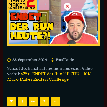
23. September 2024
PixxlDude
Schaut doch mal auf meinem neuesten Video
vorbei:
425+ | ENDET der Run HEUTE?! | 10K
Mario Maker Endless Challenge