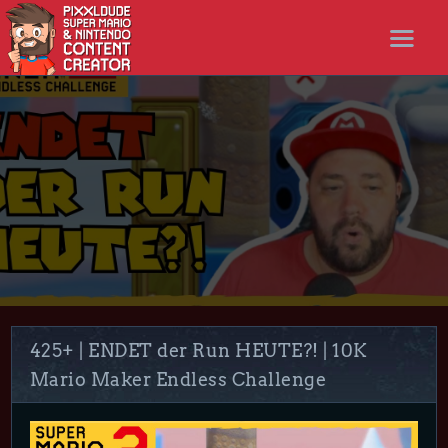
STARTSEITE
NEWS
STREAMS
LET’S PLAYS
NICER SHOP
FOLLOW ME
DISCORD
425+ | ENDET der Run HEUTE?! | 10K
Mario Maker Endless Challenge