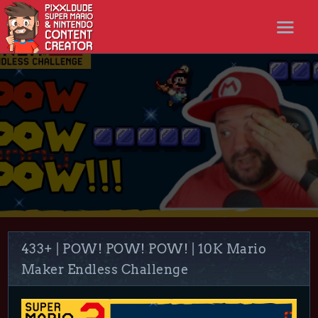
STARTSEITE
NEWS
STREAMS
LET’S PLAYS
NICER SHOP
FOLLOW ME
DISCORD
433+ | POW! POW! POW! | 10K Mario
Maker Endless Challenge