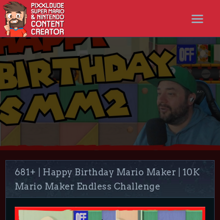
STARTSEITE
NEWS
STREAMS
LET’S PLAYS
NICER SHOP
FOLLOW ME
DISCORD
681+ | Happy Birthday Mario Maker | 10K
Mario Maker Endless Challenge