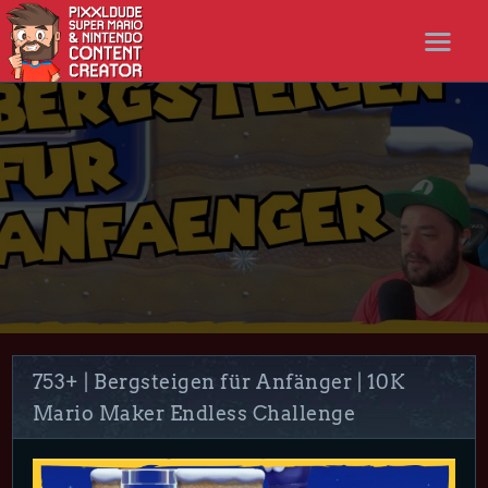
STARTSEITE
NEWS
STREAMS
LET’S PLAYS
NICER SHOP
FOLLOW ME
DISCORD
753+ | Bergsteigen für Anfänger | 10K
Mario Maker Endless Challenge