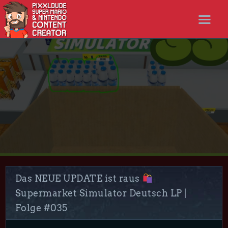
STARTSEITE
NEWS
STREAMS
LET’S PLAYS
NICER SHOP
FOLLOW ME
DISCORD
Das NEUE UPDATE ist raus
Supermarket Simulator Deutsch LP |
Folge #035