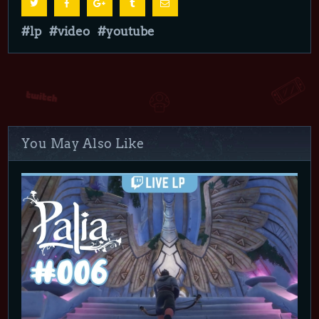
lp
video
youtube
You May Also Like