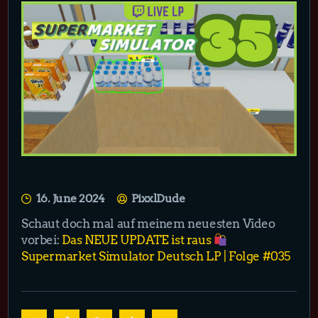
16. June 2024
PixxlDude
Schaut doch mal auf meinem neuesten Video
vorbei:
Das NEUE UPDATE ist raus
Supermarket Simulator Deutsch LP | Folge #035