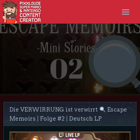
STARTSEITE
NEWS
STREAMS
LET’S PLAYS
NICER SHOP
FOLLOW ME
DISCORD
Die VERWIRRUNG ist verwirrt
Escape
Memoirs | Folge #2 | Deutsch LP