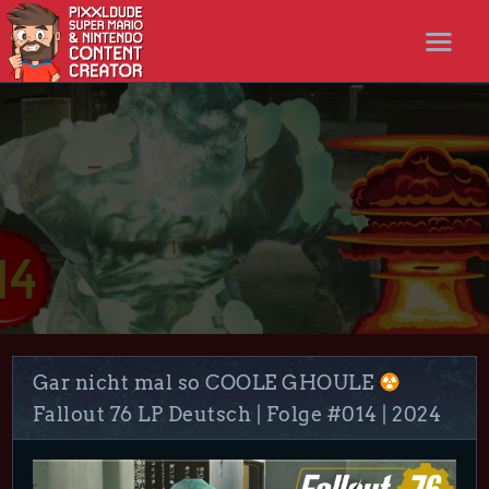
STARTSEITE
NEWS
STREAMS
LET’S PLAYS
NICER SHOP
FOLLOW ME
DISCORD
Gar nicht mal so COOLE GHOULE
Fallout 76 LP Deutsch | Folge #014 | 2024