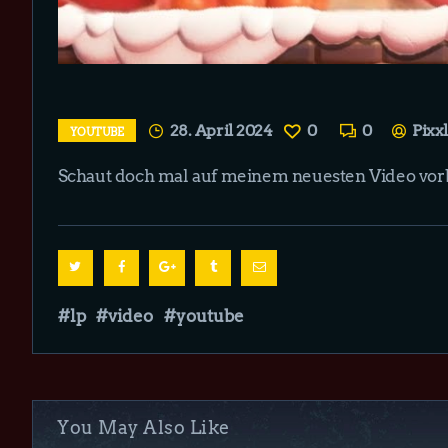
28. April 2024
0
0
Pixx
YOUTUBE
Schaut doch mal auf meinem neuesten Video vor
lp
video
youtube
You May Also Like