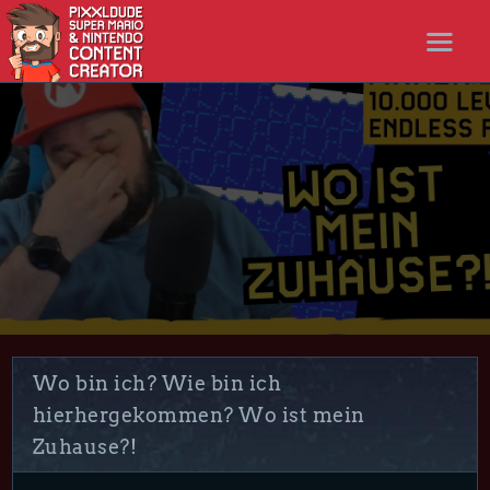
STARTSEITE
NEWS
STREAMS
LET’S PLAYS
NICER SHOP
FOLLOW ME
DISCORD
Wo bin ich? Wie bin ich
hierhergekommen? Wo ist mein
Zuhause?!